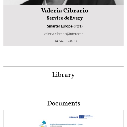
Valeria Cibrario
Service delivery
Smarter Europe (PO1)
valeria.cibrario@interact.eu
Valeria Cibrario
+34 649 324937
Library
Documents