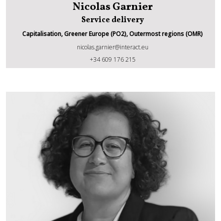
Nicolas Garnier
Service delivery
Capitalisation, Greener Europe (PO2), Outermost regions (OMR)
nicolas.garnier@interact.eu
Nicolas Garnier
+34 609 176 215