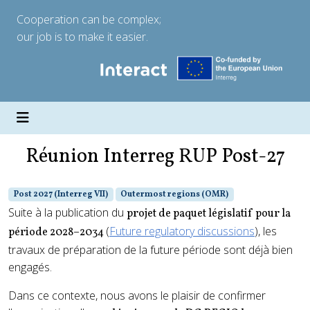
Cooperation can be complex;
our job is to make it easier.
Réunion Interreg RUP Post-27
Post 2027 (Interreg VII)
Outermost regions (OMR)
Suite à la publication du
projet de paquet législatif pour la
(
Future regulatory discussions
), les
période 2028–2034
travaux de préparation de la future période sont déjà bien
engagés.
Dans ce contexte, nous avons le plaisir de confirmer