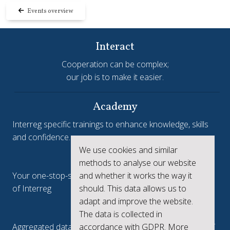
Events overview
Interact
Cooperation can be complex;
our job is to make it easier.
Academy
Interreg specific trainings to enhance knowledge, skills
and confidence.
We use cookies and similar
Interreg.eu
methods to analyse our website
and whether it works the way it
Your one-stop-shop to see the collective achievements
should. This data allows us to
of Interreg
adapt and improve the website.
keep.eu
The data is collected in
accordance with GDPR. More
Aggregated data regarding projects and beneficiaries of