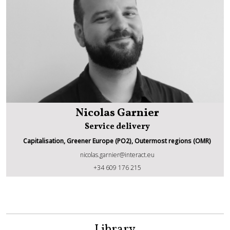
Nicolas Garnier
Service delivery
Capitalisation, Greener Europe (PO2), Outermost regions (OMR)
nicolas.garnier@interact.eu
Nicolas Garnier
+34 609 176 215
Library